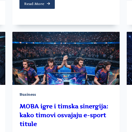
Read More
Business
MOBA igre i timska sinergija:
kako timovi osvajaju e-sport
titule