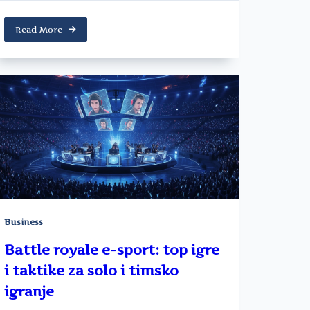
Read More
Business
Battle royale e-sport: top igre
i taktike za solo i timsko
igranje