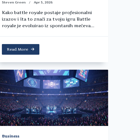
Steven Green
Apr 5, 2026
Kako battle royale postaje profesionalni
izazov i šta to znači za tvoju igru Battle
royale je evoluirao iz spontanih mečeva...
Read More
Business