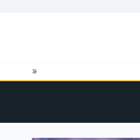
Skip
to
content